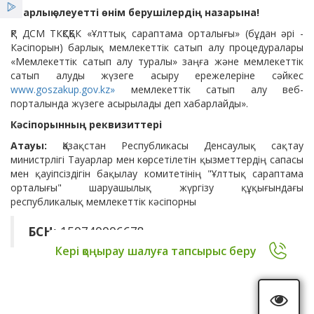
Қызметтер
«Барлық әлеуетті өнім берушілердің назарына!
ҚР ДСМ ТКҚСҚБК «Ұлттық сараптама орталығы» (бұдан әрі -
Сенім телефоны
Жеңілдіктер
Кәсіпорын) барлық мемлекеттік сатып алу процедуралары
«Мемлекеттік сатып алу туралы» заңға және мемлекеттік
сатып алуды жүзеге асыру ережелеріне сәйкес
Жаңалықтар
www.goszakup.gov.kz»
мемлекеттік сатып алу веб-
Компания лауазымды тұлғаларының мәлімдемесі
порталында жүзеге асырылады деп хабарлайды».
Кәсіпорынның реквизиттері
Атауы:
Қазақстан Республикасы Денсаулық сақтау
министрлігі Тауарлар мен көрсетілетін қызметтердің сапасы
мен қауіпсіздігін бақылау комитетінің "Ұлттық сараптама
орталығы" шаруашылық жүргізу құқығындағы
республикалық мемлекеттік кәсіпорны
БСН:
150740006678
Кері қоңырау шалуға тапсырыс беру